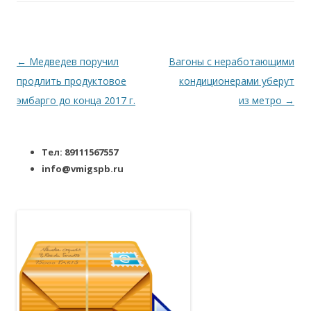
Навигация по записям
←
Медведев поручил
Вагоны с неработающими
продлить продуктовое
кондиционерами уберут
эмбарго до конца 2017 г.
из метро
→
Тел: 89111567557
info@vmigspb.ru