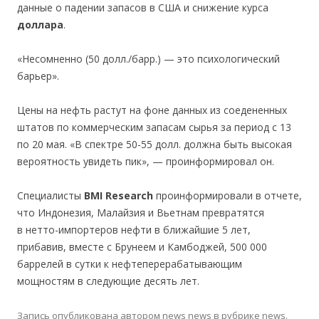
данные о падении запасов в США и снижение курса
доллара
.
«Несомненно (50 долл./барр.) — это психологический
барьер».
Цены на нефть растут на фоне данных из соедененных
штатов по коммерческим запасам сырья за период с 13
по 20 мая. «В спектре 50-55 долл. должна быть высокая
вероятность увидеть пик», — проинформировал он.
Специалисты
BMI Research
проинформировали в отчете,
что Индонезия, Малайзия и Вьетнам превратятся
в нетто-импортеров нефти в ближайшие 5 лет,
прибавив, вместе с Брунеем и Камбоджей, 500 000
баррелей в сутки к нефтеперерабатывающим
мощностям в следующие десять лет.
Запись опубликована
автором
news news
в рубрике
news
.