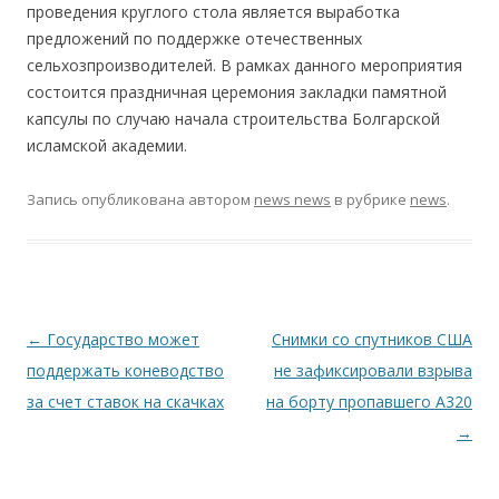
проведения круглого стола является выработка
предложений по поддержке отечественных
сельхозпроизводителей. В рамках данного мероприятия
состоится праздничная церемония закладки памятной
капсулы по случаю начала строительства Болгарской
исламской академии.
Запись опубликована
автором
news news
в рубрике
news
.
Навигация по записям
←
Государство может
Снимки со спутников США
поддержать коневодство
не зафиксировали взрыва
за счет ставок на скачках
на борту пропавшего A320
→