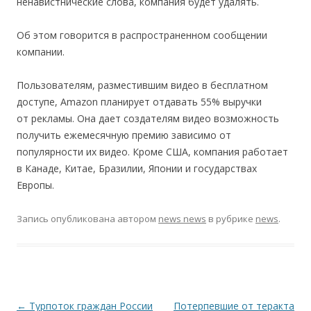
ненавистнические слова, компания будет удалять.
Об этом говорится в распространенном сообщении
компании.
Пользователям, разместившим видео в бесплатном
доступе, Amazon планирует отдавать 55% выручки
от рекламы. Она дает создателям видео возможность
получить ежемесячную премию зависимо от
популярности их видео. Кроме США, компания работает
в Канаде, Китае, Бразилии, Японии и государствах
Европы.
Запись опубликована
автором
news news
в рубрике
news
.
Навигация по записям
←
Турпоток граждан России
Потерпевшие от теракта