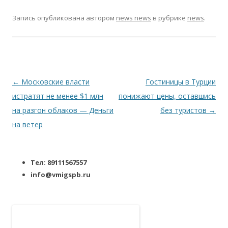
Запись опубликована
автором
news news
в рубрике
news
.
Навигация по записям
←
Московские власти
Гостиницы в Турции
истратят не менее $1 млн
понижают цены, оставшись
на разгон облаков — Деньги
без туристов
→
на ветер
Тел: 89111567557
info@vmigspb.ru