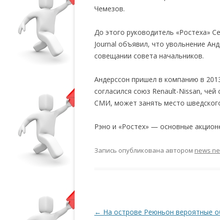
Чемезов.
До этого руководитель «Ростеха» Сер
Journal объявил, что увольнение А
совещании совета начальников.
Андерссон пришел в компанию в 2013
согласился союз Renault-Nissan, че
СМИ, может занять место шведског
Рэно и «Ростех» — основные акцио
Запись опубликована
автором
news n
Навигация по записям
←
На острове Реюньон вероятные 