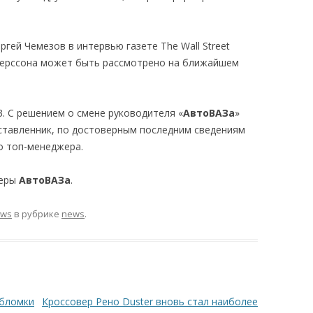
гей Чемезов в интервью газете The Wall Street
ндерссона может быть рассмотрено на ближайшем
. С решением о смене руководителя «
АвтоВАЗа
»
й ставленник, по достоверным последним сведениям
о топ-менеджера.
неры
АвтоВАЗа
.
ews
в рубрике
news
.
обломки
Кроссовер Рено Duster вновь стал наиболее