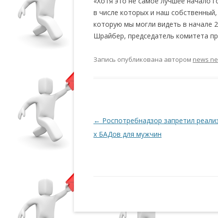
«Хотя это не самое лучшее начало г
в числе которых и наш собственный,
которую мы могли видеть в начале 
Шрайбер, председатель комитета п
Запись опубликована
автором
news n
Навигация по записям
←
Роспотребнадзор запретил реали
х БАДов для мужчин