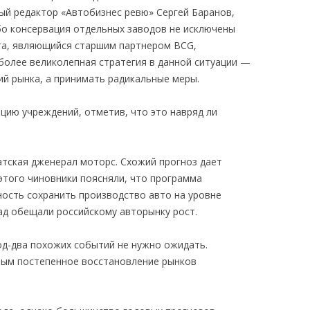
ный редактор «Автобизнес ревю» Сергей Баранов,
ибо консервация отдельных заводов не исключены
та, являющийся старшим партнером BCG,
более великолепная стратегия в данной ситуации —
ий рынка, а принимать радикальные меры.
цию учреждений, отметив, что это навряд ли
атская дженерал моторс. Схожий прогноз дает
 этого чиновники поясняли, что программа
ость сохранить производство авто на уровне
ад обещали российскому авторынку рост.
од-два похожих событий не нужно ожидать.
ным постепенное восстановление рынков