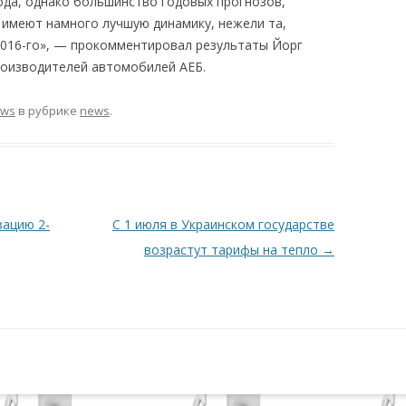
ода, однако большинство годовых прогнозов,
 имеют намного лучшую динамику, нежели та,
2016-го», — прокомментировал результаты Йорг
роизводителей автомобилей АЕБ.
ews
в рубрике
news
.
зацию 2-
С 1 июля в Украинском государстве
возрастут тарифы на тепло
→