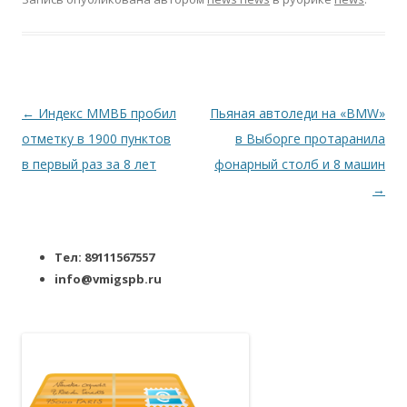
Навигация по записям
←
Индекс ММВБ пробил
Пьяная автоледи на «BMW»
отметку в 1900 пунктов
в Выборге протаранила
в первый раз за 8 лет
фонарный столб и 8 машин
→
Тел: 89111567557
info@vmigspb.ru