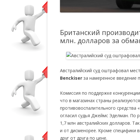
Британский производит
млн. долларов за обма
Австралийский суд оштрафовал мес
Benckiser
за намеренное введение п
Комиссия по поддержке конкуренции
что в магазинах страны реализуютс
противовоспалительного средства 
огласил судья Джеймс Эделман. По 
1,7 млн австралийских долларов. Та
и от дисменорее. Кроме специфики 
друг от друга по цене.