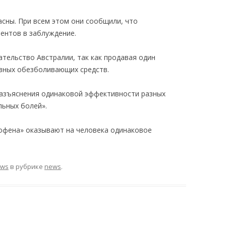
асны. При всем этом они сообщили, что
иентов в заблуждение.
тельство Австралии, так как продавая один
азных обезболивающих средств.
разъяснения одинаковой эффективности разных
льных болей».
офена» оказывают на человека одинаковое
ews
в рубрике
news
.