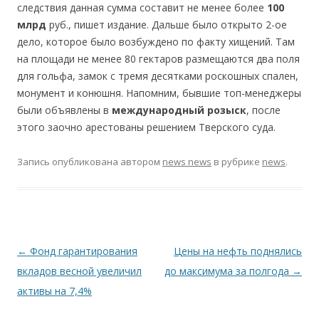
следствия данная сумма составит не менее более
100
млрд
руб., пишет издание. Дальше было открыто 2-ое
дело, которое было возбуждено по факту хищений. Там
на площади не менее 80 гектаров размещаются два поля
для гольфа, замок с тремя десятками роскошных спален,
монумент и конюшня. Напомним, бывшие топ-менеджеры
были объявлены в
международный розыск
, после
этого заочно арестованы решением Тверского суда.
Запись опубликована
автором
news news
в рубрике
news
.
Навигация по записям
←
Фонд гарантирования
Цены на нефть поднялись
вкладов весной увеличил
до максимума за полгода
→
активы на 7,4%