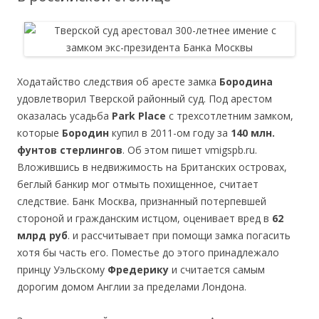
Ходатайство следствия об аресте замка
Бородина
удовлетворил Тверской районный суд. Под арестом
оказалась усадьба
Park Place
с трехсотлетним замком,
которые
Бородин
купил в 2011-ом году за
140 млн.
фунтов стерлингов
. Об этом пишет vmigspb.ru.
Вложившись в недвижимость на Британских островах,
беглый банкир мог отмыть похищенное, считает
следствие. Банк Москва, признанный потерпевшей
стороной и гражданским истцом, оценивает вред в
62
млрд руб
. и рассчитывает при помощи замка погасить
хотя бы часть его. Поместье до этого принадлежало
принцу Уэльскому
Фредерику
и считается самым
дорогим домом Англии за пределами Лондона.