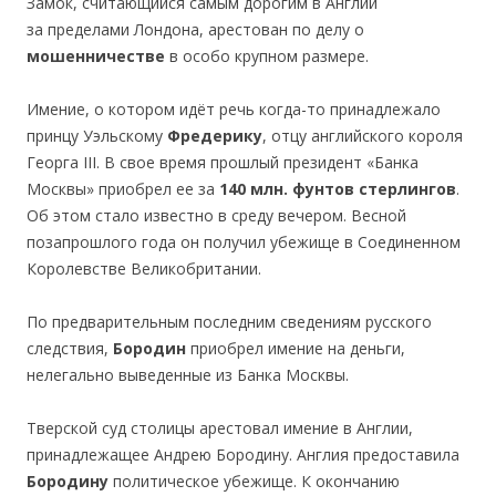
Замок, считающийся самым дорогим в Англии
за пределами Лондона, арестован по делу о
мошенничестве
в особо крупном размере.
Имение, о котором идёт речь когда-то принадлежало
принцу Уэльскому
Фредерику
, отцу английского короля
Георга III. В свое время прошлый президент «Банка
Москвы» приобрел ее за
140 млн. фунтов стерлингов
.
Об этом стало известно в среду вечером. Весной
позапрошлого года он получил убежище в Соединенном
Королевстве Великобритании.
По предварительным последним сведениям русского
следствия,
Бородин
приобрел имение на деньги,
нелегально выведенные из Банка Москвы.
Тверской суд столицы арестовал имение в Англии,
принадлежащее Андрею Бородину. Англия предоставила
Бородину
политическое убежище. К окончанию