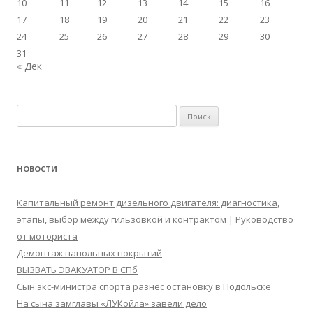
10
11
12
13
14
15
16
17
18
19
20
21
22
23
24
25
26
27
28
29
30
31
« Дек
Найти:
НОВОСТИ
Капитальный ремонт дизельного двигателя: диагностика,
этапы, выбор между гильзовкой и контрактом | Руководство
от моториста
Демонтаж напольных покрытий
ВЫЗВАТЬ ЭВАКУАТОР В СПб
Сын экс-министра спорта разнес остановку в Подольске
На сына замглавы «ЛУКойла» завели дело