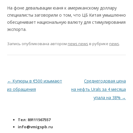
На фоне девальвации юаня к американскому доллару
специалисты заговорили о том, что ЦБ Китая умышленно
обесценивает национальную валюту для стимулирования
экспорта.
Запись опубликована
автором
news news
в рубрике
news
.
Навигация по записям
←
Купюры в €500 изымают
Среднегодовая цена
из обращения
на нефть Urals за 4 месяца
упала на 38%
→
Тел: 89111567557
info@vmigspb.ru