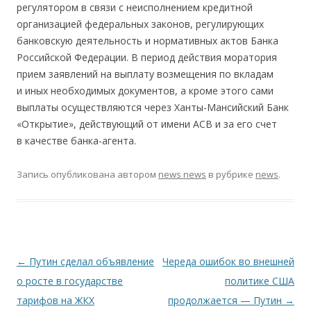
регулятором в связи с неисполнением кредитной
организацией федеральных законов, регулирующих
банковскую деятельность и нормативных актов Банка
Российской Федерации. В период действия моратория
прием заявлений на выплату возмещения по вкладам
и иных необходимых документов, а кроме этого сами
выплаты осуществляются через Ханты-Мансийский Банк
«Открытие», действующий от имени АСВ и за его счет
в качестве банка-агента.
Запись опубликована
автором
news news
в рубрике
news
.
Навигация по записям
←
Путин сделал объявление
Череда ошибок во внешней
о росте в государстве
политике США
тарифов на ЖКХ
продолжается — Путин
→