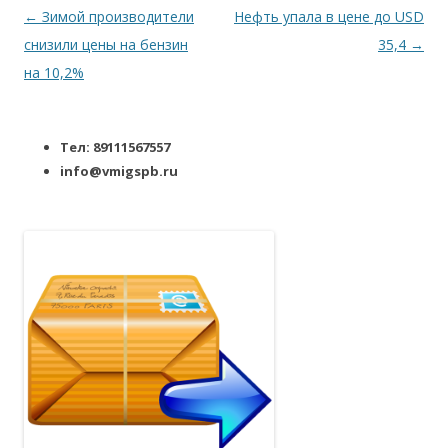
Навигация по записям
←
Зимой производители
Нефть упала в цене до USD
снизили цены на бензин
35,4
→
на 10,2%
Тел: 89111567557
info@vmigspb.ru