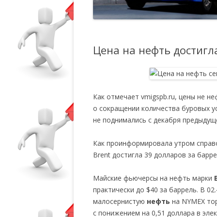
Цена на нефть достигл
Как отмечает vmigspb.ru, цены не 
о сокращении количества буровых у
не поднимались с декабря предыдуще
Как проинформировала утром справ
Brent достигла 39 долларов за барре
Майские фьючерсы на нефть марки
практически до $40 за баррель. В 0
малосернистую
нефть
на NYMEX тор
с понижением на 0,51 доллара в эле