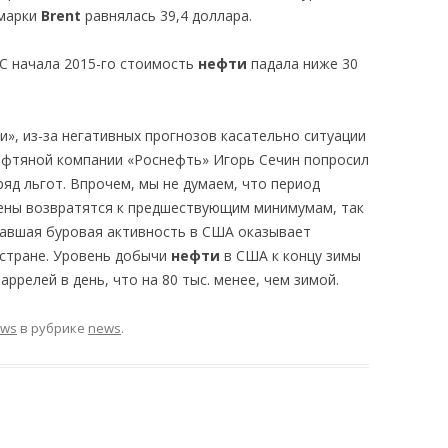
 марки
Brent
равнялась 39,4 доллара.
 С начала 2015-го стоимость
нефти
падала ниже 30
», из-за негативных прогнозов касательно ситуации
ефтяной компании «Роснефть» Игорь Сечин попросил
ряд льгот. Впрочем, мы не думаем, что период
цены возвратятся к предшествующим минимумам, так
упавшая буровая активность в США оказывает
 стране. Уровень добычи
нефти
в США к концу зимы
аррелей в день, что на 80 тыс. менее, чем зимой.
ews
в рубрике
news
.