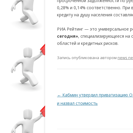
просроченной задолженности по рубл
0,28% и 0,14% соответственно. При
кредиту на душу населения составляе
РИА Рейтинг — это универсальное 
сегодня»
, специализирующееся на 
областей и кредитных рисков.
Запись опубликована
автором
news n
Навигация по записям
←
Кабмин утвердил приватизацию О
и назвал стоимость