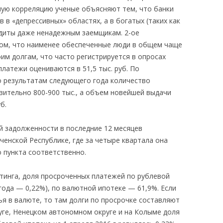
ную корреляцию ученые объясняют тем, что банки
 в «депрессивных» областях, а в богатых (таких как
едиты даже ненадежным заемщикам. 2-ое
том, что наименее обеспеченные люди в общем чаще
им долгам, что часто регистрируется в опросах
латежи оцениваются в 51,5 тыс. руб. По
 результатам следующего года количество
зительно 800-900 тыс., а объем новейшей выдачи
б.
 задолженности в последние 12 месяцев
ченской Республике, где за четыре квартала она
о пункта соответственно.
тинга, доля просроченных платежей по рублевой
 года — 0,22%), по валютной ипотеке — 61,9%. Если
ья в валюте, то там долги по просрочке составляют
уге, Ненецком автономном округе и на Колыме доля