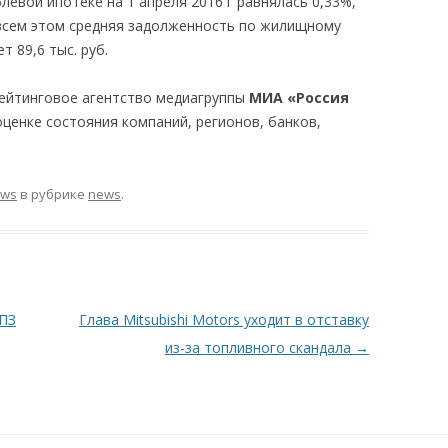
евой ипотеке на 1 апреля 2016 г равнялась 0,33%,
 всем этом средняя задолженность по жилищному
т 89,6 тыс. руб.
рейтинговое агентство медиагруппы
МИА «Россия
оценке состояния компаний, регионов, банков,
ews
в рубрике
news
.
ПЗ
Глава Mitsubishi Motors уходит в отставку
из-за топливного скандала
→