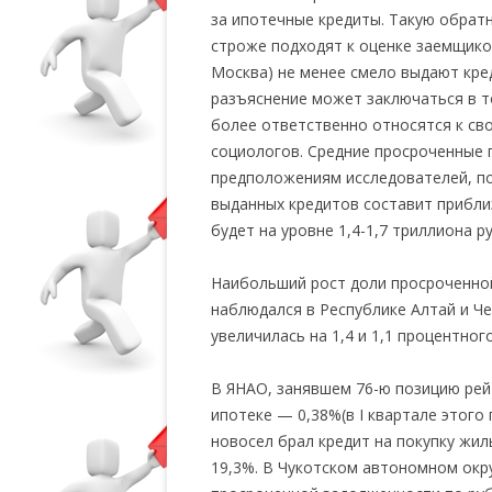
за ипотечные кредиты. Такую обрат
строже подходят к оценке заемщиков
Москва) не менее смело выдают кр
разъяснение может заключаться в 
более ответственно относятся к сво
социологов. Средние просроченные п
предположениям исследователей, по
выданных кредитов составит прибли
будет на уровне 1,4-1,7 триллиона ру
Наибольший рост доли просроченной
наблюдался в Республике Алтай и Че
увеличилась на 1,4 и 1,1 процентног
В ЯНАО, занявшем 76-ю позицию рей
ипотеке — 0,38%(в I квартале этого
новосел брал кредит на покупку жил
19,3%. В Чукотском автономном окр