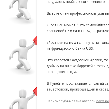
не удалось прийти к соглашению о з
Вместе с тем профессионалы указы
«Рост цен может быть самоубийстве
сланцевой
нефти
в США», — разъя
«Рост цен на
нефть
— путь по тонк
из французского банка UBS.
Что касается Саудовской Аравии, то
добычу на 80 тыс баррелей в сутки 
прошедшего года.
В Кувейте прослеживается самый се
забастовкой, произошедшей в серед
Запись опубликована
автором
news n