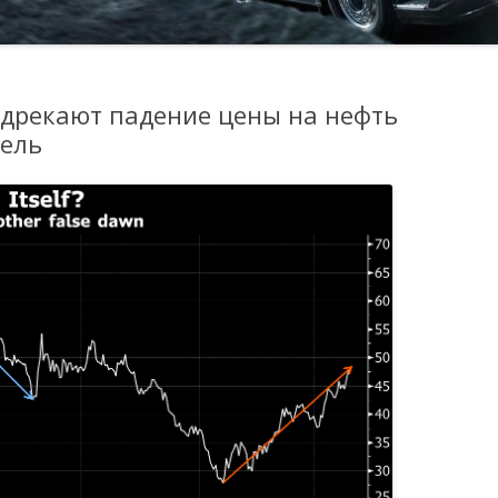
едрекают падение цены на нефть
рель