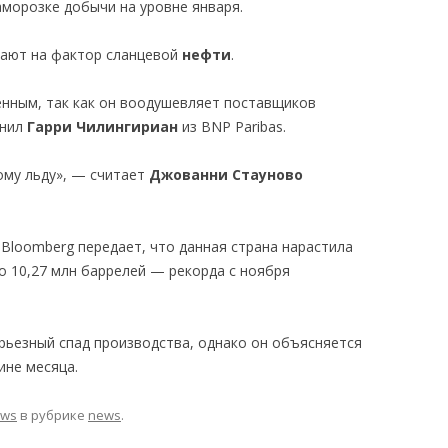
аморозке добычи на уровне января.
вают на фактор сланцевой
нефти
.
нным, так как он воодушевляет поставщиков
снил
Гарри Чилингириан
из BNP Paribas.
ому льду», — считает
Джованни Стауново
 Bloomberg передает, что данная страна нарастила
до 10,27 млн баррелей — рекорда с ноября
рьезный спад производства, однако он объясняется
ине месяца.
ews
в рубрике
news
.