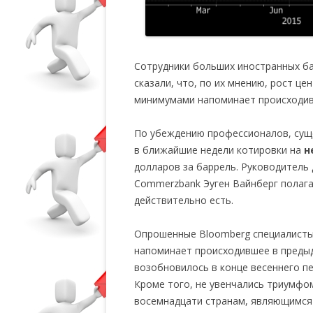
Сотрудники больших иностранных ба
сказали, что, по их мнению, рост це
минимумами напоминает происходивш
По убеждению профессионалов, суще
в ближайшие недели котировки на
н
долларов за баррель. Руководитель
Commerzbank Эуген Вайнберг полагае
действительно есть.
Опрошенные Bloomberg специалисты 
напоминает происходившее в предыд
возобновилось в конце весеннего пе
Кроме того, не увенчались триумфом
восемнадцати странам, являющимся