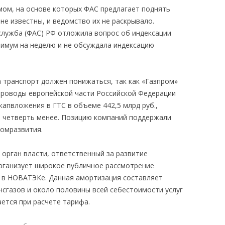
ом, на основе которых ФАС предлагает поднять
не известны, и ведомство их не раскрывало.
лужба (ФАС) РФ отложила вопрос об индексации
нимум на неделю и не обсуждала индексацию
а транспорт должен понижаться, так как «Газпром»
проводы европейской части Российской Федерации
апвложения в ГТС в объеме 442,5 млрд руб.,
на четверть менее. Позицию компаний поддержали
омразвития.
 орган власти, ответственный за развитие
организует широкое публичное рассмотрение
 в НОВАТЭКе. Данная амортизация составляет
нсгазов и около половины всей себестоимости услуг
ается при расчете тарифа.