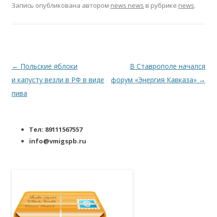
Запись опубликована
автором
news news
в рубрике
news
.
Навигация по записям
←
Польские яблоки
В Ставрополе начался
и капусту везли в РФ в виде
форум «Энергия Кавказа»
→
пива
Тел: 89111567557
info@vmigspb.ru