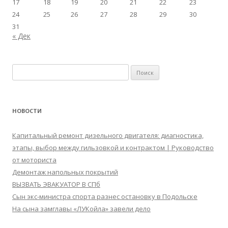
17
18
19
20
21
22
23
24
25
26
27
28
29
30
31
« Дек
Найти:
НОВОСТИ
Капитальный ремонт дизельного двигателя: диагностика,
этапы, выбор между гильзовкой и контрактом | Руководство
от моториста
Демонтаж напольных покрытий
ВЫЗВАТЬ ЭВАКУАТОР В СПб
Сын экс-министра спорта разнес остановку в Подольске
На сына замглавы «ЛУКойла» завели дело