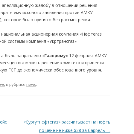
а апелляционную жалобу в отношении решения
озврате ему искового заявления против АМКУ
, которое было принято без рассмотрения.
 национальная акционерная компания «Нефтегаз
ной системы компания «Укртрансгаз».
а было направлено «
Газпрому
» 12 февраля. АМКУ
 месяцев выполнить решение комитета и привести
скую ГСТ до экономически обоснованного уровня.
ews
в рубрике
news
.
рейс
«Сургутнефтегаз» рассчитывает на нефть
по цене не ниже $38 за баррель
→