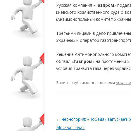
Русская компания «
Газпром
» подал
киевского хозяйственного суда о в
(Антимонопольный комитет Украины)
Третьими лицами в дело привлечены
Украины» и оператор газотранспорт
Решение Антимонопольного комитет
обязал «
Газпром
» на протяжении 2
условия транзита газа через украин
Запись опубликована
автором
news n
Навигация по записям
←
Черногория: «Победа» запускает 
Москва-Тиват