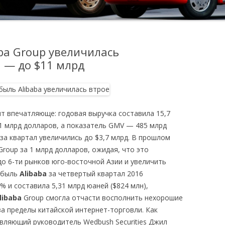
ba Group увеличилась
а — до $11 млрд
ят впечатляюще: годовая выручка составила 15,7
1 млрд долларов, а показатель GMV — 485 млрд
за квартал увеличились до $3,7 млрд. В прошлом
roup за 1 млрд долларов, ожидая, что это
о 6-ти рынков юго-восточной Азии и увеличить
рибыль
Alibaba
за четвертый квартал 2016
% и составила 5,31 млрд юаней ($824 млн),
libaba
Group смогла отчасти восполнить нехорошие
а пределы китайской интернет-торговли. Как
вляющий руководитель Wedbush Securities Джил