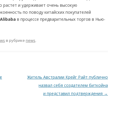
о растет и удерживает очень высокую
окоенность по поводу китайских покупателей
Alibaba
в процессе предварительных торгов в Нью-
ews
в рубрике
news
.
е
Житель Австралии Крейг Райт публично
назвал себя создателем биткойна
и представил подтверждения
→