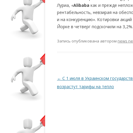
Луриа, «
Alibaba
как и прежде неплох
рентабельность, невзирая на обесп
и на конкуренцию». Котировки акций
Йорке в четверг подскочили на 3,2%.
Запись опубликована
автором
news n
Навигация по записям
←
С 1 июля в Украинском государств
возрастут тарифы на тепло