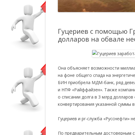
Гуцериев с помощью Г
долларов на обвале н
Она объясняет возможности миллиар
на фоне общего спада на энергетиче
БИН приобрела МДМ-банк, ряд девел
и НПФ «Райффайзен». Также компани
о списании долга в 3 млрд долларов
конвертирования указанной суммы в 
Гуцериев и pr-служба «Русснефти» не
По предварительным достоверным св