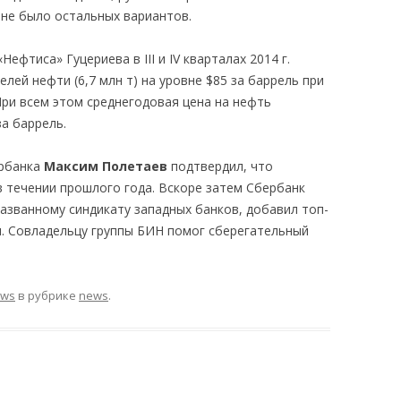
 не было остальных вариантов.
фтиса» Гуцериева в III и IV кварталах 2014 г.
лей нефти (6,7 млн т) на уровне $85 за баррель при
При всем этом среднегодовая цена на нефть
за баррель.
ербанка
Максим
Полетаев
подтвердил, что
в течении прошлого года. Вскоре затем Сбербанк
азванному синдикату западных банков, добавил топ-
. Совладельцу группы БИН помог сберегательный
ews
в рубрике
news
.