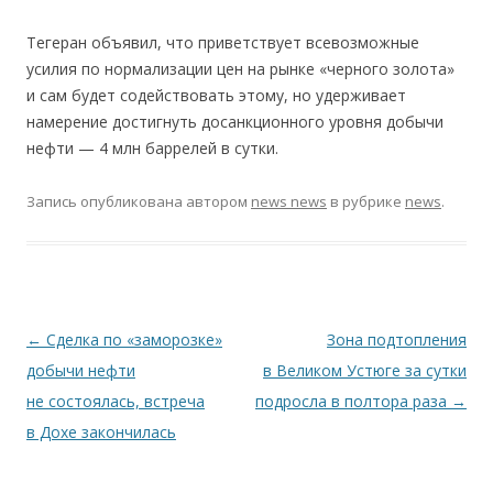
Тегеран объявил, что приветствует всевозможные
усилия по нормализации цен на рынке «черного золота»
и сам будет содействовать этому, но удерживает
намерение достигнуть досанкционного уровня добычи
нефти — 4 млн баррелей в сутки.
Запись опубликована
автором
news news
в рубрике
news
.
Навигация по записям
←
Сделка по «заморозке»
Зона подтопления
добычи нефти
в Великом Устюге за сутки
не состоялась, встреча
подросла в полтора раза
→
в Дохе закончилась