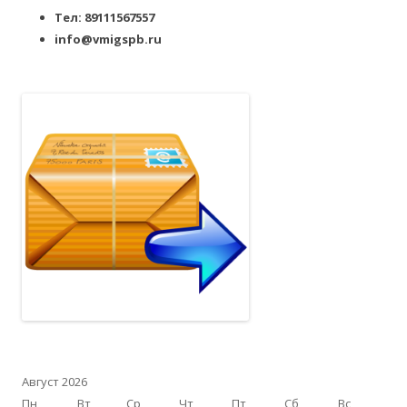
Тел: 89111567557
info@vmigspb.ru
Август 2026
Пн
Вт
Ср
Чт
Пт
Сб
Вс