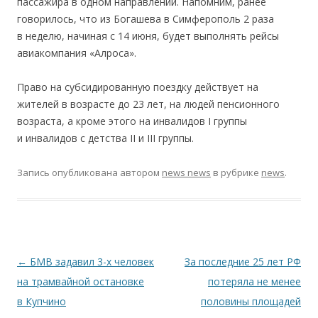
пассажира в одном направлении. Напомним, ранее
говорилось, что из Богашева в Симферополь 2 раза
в неделю, начиная с 14 июня, будет выполнять рейсы
авиакомпания «Алроса».
Право на субсидированную поездку действует на
жителей в возрасте до 23 лет, на людей пенсионного
возраста, а кроме этого на инвалидов I группы
и инвалидов с детства II и III группы.
Запись опубликована
автором
news news
в рубрике
news
.
Навигация по записям
←
БМВ задавил 3-х человек
За последние 25 лет РФ
на трамвайной остановке
потеряла не менее
в Купчино
половины площадей