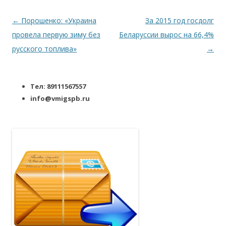
Навигация по записям
←
Порошенко: «Украина
За 2015 год госдолг
провела первую зиму без
Беларуссии вырос на 66,4%
русского топлива»
→
Тел: 89111567557
info@vmigspb.ru