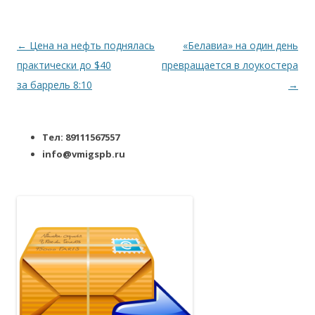
Навигация по записям
←
Цена на нефть поднялась
«Белавиа» на один день
практически до $40
превращается в лоукостера
за баррель 8:10
→
Тел: 89111567557
info@vmigspb.ru