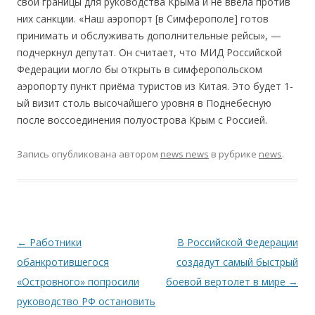
свои границы для руководства Крыма и не ввела против
них санкции. «Наш аэропорт [в Симферополе] готов
принимать и обслуживать дополнительные рейсы», —
подчеркнул депутат. Он считает, что МИД Российской
Федерации могло бы открыть в симферопольском
аэропорту пункт приёма туристов из Китая. Это будет 1-
ый визит столь высочайшего уровня в Поднебесную
после воссоединения полуострова Крым с Россией.
Запись опубликована
автором
news news
в рубрике
news
.
Навигация по записям
←
Работники
В Российской Федерации
обанкротившегося
создадут самый быстрый
«Островного» попросили
боевой вертолет в мире
→
руководство РФ остановить