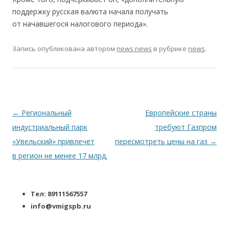
поддержку русская валюта начала получать
от начавшегося налогового периода».
Запись опубликована
автором
news news
в рубрике
news
.
Навигация по записям
←
Региональный
Европейские страны
индустриальный парк
требуют Газпром
«Увельский» привлечет
пересмотреть цены на газ
→
в регион не менее 17 млрд.
Тел: 89111567557
info@vmigspb.ru