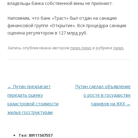
владельцы банка собственной вины не признают.
Напомним, что банк «Траст» был отдан на санацию
финансовой группе «Открытие». Вся процедура санации
оценена регулятором в 127 млрд руб.
Запись опубликована
автором
news news
в рубрике
news
.
Навигация по записям
←
Путин предлагает
Путин сделал объявление
передать оценку
о росте в государстве
кадастровой стоимости
тарифов на ЖКХ
→
жилья госструктурам
Тел: 89111567557