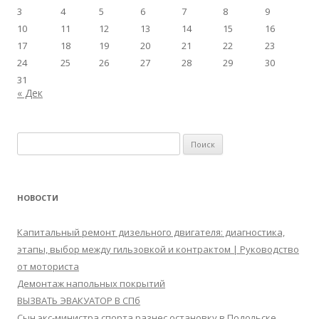
3
4
5
6
7
8
9
10
11
12
13
14
15
16
17
18
19
20
21
22
23
24
25
26
27
28
29
30
31
« Дек
Найти:
НОВОСТИ
Капитальный ремонт дизельного двигателя: диагностика,
этапы, выбор между гильзовкой и контрактом | Руководство
от моториста
Демонтаж напольных покрытий
ВЫЗВАТЬ ЭВАКУАТОР В СПб
Сын экс-министра спорта разнес остановку в Подольске