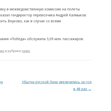
явку в межведомственную комиссию на полеты
сказал гендиректор перевозчика Андрей Калмыков.
ть Внуково, как в случае со всеми
.
ания «Победа» обслужила 3,09 млн. пассажиров.
ews
в рубрике
news
.
ну
Убытки русской Лада увеличились за год
в 48 раз
→