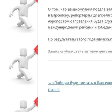
О том, что авиакомпания подала за
в Барселону, репортерам 28 апреля 
Аэропортом отправления будет служи
международными рейсами «Победы»
По результатам этого года авиакомп
Запись опубликована
автором
news n
Навигация по записям
←
«Победа» будет летать в Барсело
с июня