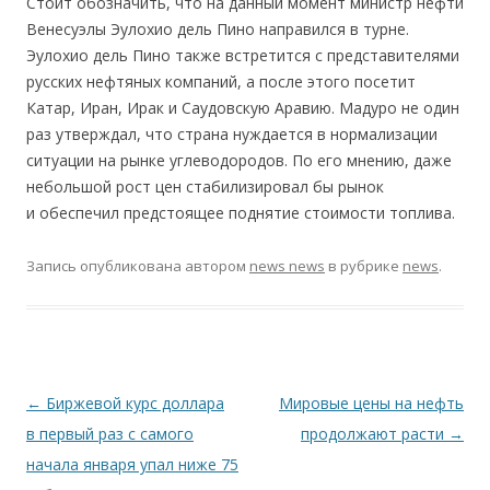
Стоит обозначить, что на данный момент министр нефти
Венесуэлы Эулохио дель Пино направился в турне.
Эулохио дель Пино также встретится с представителями
русских нефтяных компаний, а после этого посетит
Катар, Иран, Ирак и Саудовскую Аравию. Мадуро не один
раз утверждал, что страна нуждается в нормализации
ситуации на рынке углеводородов. По его мнению, даже
небольшой рост цен стабилизировал бы рынок
и обеспечил предстоящее поднятие стоимости топлива.
Запись опубликована
автором
news news
в рубрике
news
.
Навигация по записям
←
Биржевой курс доллара
Мировые цены на нефть
в первый раз с самого
продолжают расти
→
начала января упал ниже 75