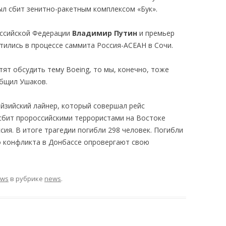
был сбит зенитно-ракетным комплексом «Бук».
оссийской Федерации
Владимир Путин
и премьер
тились в процессе саммита Россия-АСЕАН в Сочи.
тят обсудить тему Boeing, то мы, конечно, тоже
общил Ушаков.
айзийский лайнер, который совершал рейс
 сбит пророссийскими террористами на Востоке
ия. В итоге трагедии погибли 298 человек. Погибли
го конфликта в Донбассе опровергают свою
ews
в рубрике
news
.