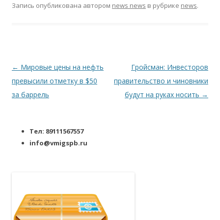
Запись опубликована
автором
news news
в рубрике
news
.
Навигация по записям
←
Мировые цены на нефть
Гройсман: Инвесторов
превысили отметку в $50
правительство и чиновники
за баррель
будут на руках носить
→
Тел: 89111567557
info@vmigspb.ru