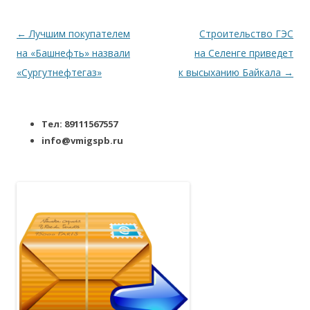
Навигация по записям
←
Лучшим покупателем
Строительство ГЭС
на «Башнефть» назвали
на Селенге приведет
«Сургутнефтегаз»
к высыханию Байкала
→
Тел: 89111567557
info@vmigspb.ru