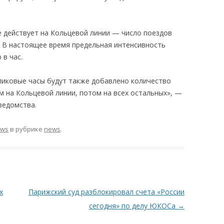
е действует на Кольцевой линии — число поездов
2. В настоящее время предельная интенсивность
 в час.
опиковые часы будут также добавлено количество
м на Кольцевой линии, потом на всех остальных», —
ведомства.
ews
в рубрике
news
.
х
Парижский суд разблокировал счета «России
сегодня» по делу ЮКОСа
→