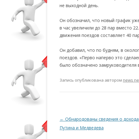
не выходной день.
Он обозначил, что новый график уж
в час увеличили до 28 пар вместо 2
движения поездов составляет 40 пар
Он добавил, что по будням, в окол
поездов. «Перво наперво это сделае
было обозначено замруководителя 
Запись опубликована
автором
news n
Навигация по записям
←
Обнародованы сведения о дохода
Путина и Медведева