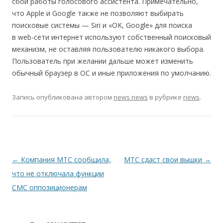
сбой работы голосового ассистента. Примечательно,
что Apple и Google также не позволяют выбирать
поисковые системы — Siri и «OK, Google» для поиска
в web-сети интернет используют собственный поисковый
механизм, не оставляя пользователю никакого выбора.
Пользователь при желании дальше может изменить
обычный браузер в ОС и иные приложения по умолчанию.
Запись опубликована
автором
news news
в рубрике
news
.
Навигация по записям
←
Компания МТС сообщила,
МТС сдаст свои вышки
→
что не отключала функции
СМС оппозиционерам