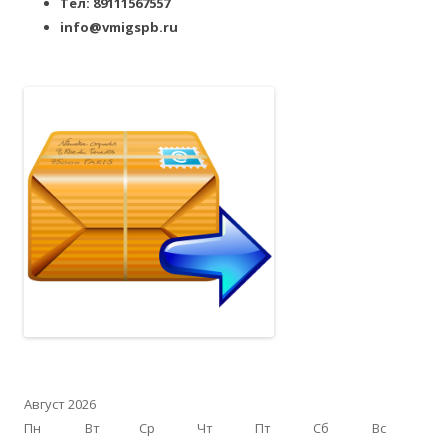
Тел: 89111567557
info@vmigspb.ru
Август 2026
Пн
Вт
Ср
Чт
Пт
Сб
Вс