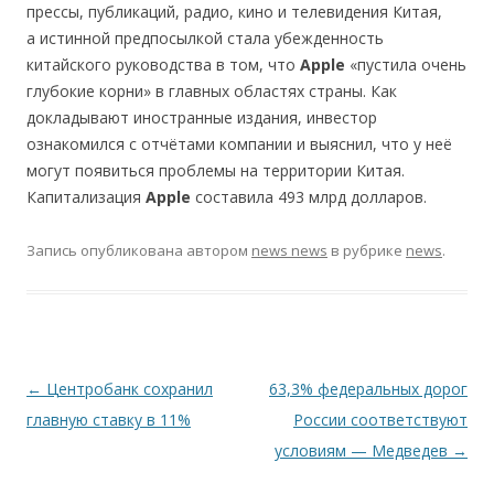
прессы, публикаций, радио, кино и телевидения Китая,
а истинной предпосылкой стала убежденность
китайского руководства в том, что
Apple
«пустила очень
глубокие корни» в главных областях страны. Как
докладывают иностранные издания, инвестор
ознакомился с отчётами компании и выяснил, что у неё
могут появиться проблемы на территории Китая.
Капитализация
Apple
составила 493 млрд долларов.
Запись опубликована
автором
news news
в рубрике
news
.
Навигация по записям
←
Центробанк сохранил
63,3% федеральных дорог
главную ставку в 11%
России соответствуют
условиям — Медведев
→