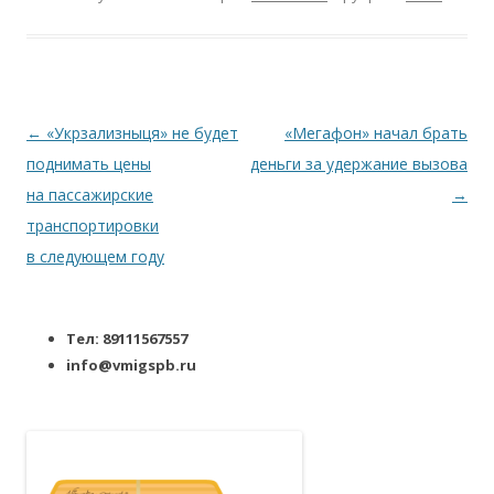
Навигация по записям
←
«Укрзализныця» не будет
«Мегафон» начал брать
поднимать цены
деньги за удержание вызова
на пассажирские
→
транспортировки
в следующем году
Тел: 89111567557
info@vmigspb.ru