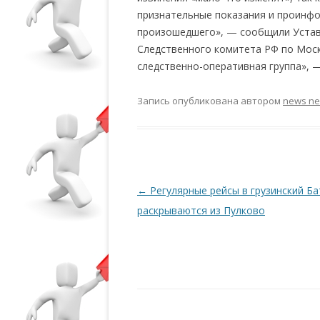
признательные показания и проинф
произошедшего», — сообщили Устав
Следственного комитета РФ по Моск
следственно-оперативная группа», 
Запись опубликована
автором
news n
Навигация по записям
←
Регулярные рейсы в грузинский Б
раскрываются из Пулково