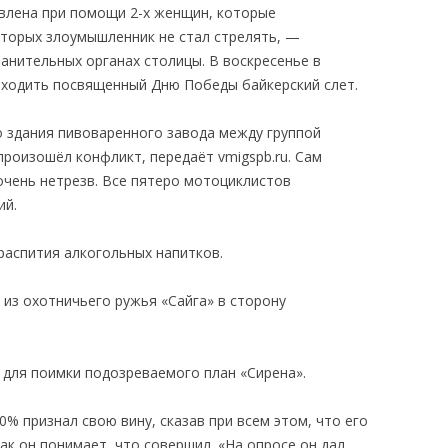
влена при помощи 2-х женщин, которые
торых злоумышленник не стал стрелять, —
нительных органах столицы. В воскресенье в
оходить посвященный Дню Победы байкерский слет.
о здания пивоваренного завода между группой
роизошёл конфликт, передаёт vmigspb.ru. Сам
очень нетрезв. Все пятеро мотоциклистов
ий.
аспития алкогольных напитков.
 из охотничьего ружья «Сайга» в сторону
 для поимки подозреваемого план «Сирена».
% признал свою вину, сказав при всем этом, что его
как он понимает, что совершил. «На опросе он дал