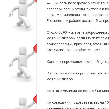
— Личность подозреваемого устано
сопровождали мотоциклистов и в ко
проинформировали ТАСС в правоохра
Егорьевском районе должен был пр
Около 06:00 мск возле заброшенног
мотоциклистов и здешним жителем п
подозреваемый признался, что был 
скончались от приобретенных ранен
Конфликт произошел после общего р
В итоге мужчина пару раз выстрелил
мотоциклистов.
До этого милиция региона объявила
На совещании подозреваемый, на 100
извинения «мало что изменят», так 