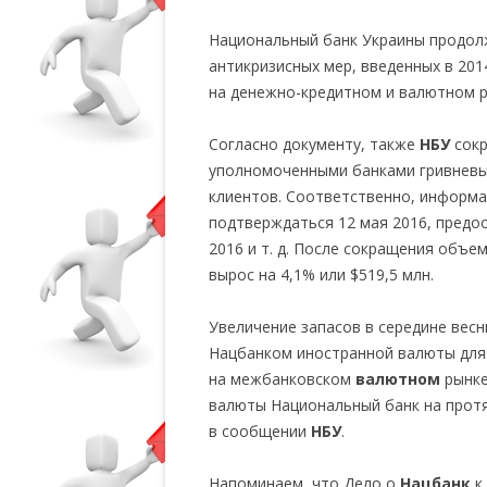
Национальный банк Украины продол
антикризисных мер, введенных в 20
на денежно-кредитном и валютном р
Согласно документу, также
НБУ
сокр
уполномоченными банками гривневых
клиентов. Соответственно, информац
подтверждаться 12 мая 2016, предо
2016 и т. д. После сокращения объе
вырос на 4,1% или $519,5 млн.
Увеличение запасов в середине весн
Нацбанком иностранной валюты для
на межбанковском
валютном
рынке
валюты Национальный банк на протя
в сообщении
НБУ
.
Напоминаем, что Дело о
Нацбанк
к