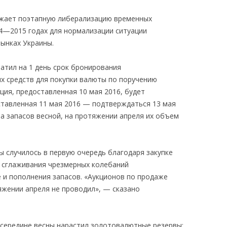
жает поэтапную либерализацию временных
14—2015 годах для нормализации ситуации
ынках Украины.
атил на 1 день срок бронирования
 средств для покупки валюты по поручению
ия, предоставленная 10 мая 2016, будет
ставленная 11 мая 2016 — подтверждаться 13 мая
ма запасов весной, на протяжении апреля их объем
ы случилось в первую очередь благодаря закупке
 сглаживания чрезмерных колебаний
 и пополнения запасов. «Аукционов по продаже
жении апреля не проводил», — сказано
 середине весны нарастил золотовалютные резервы: