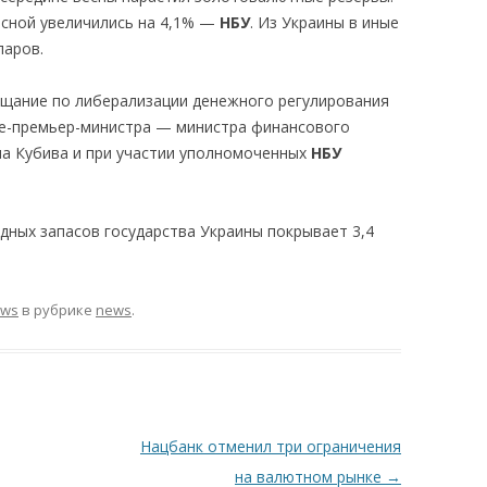
сной увеличились на 4,1% —
НБУ
. Из Украины в иные
ларов.
щание по либерализации денежного регулирования
це-премьер-министра — министра финансового
на Кубива и при участии уполномоченных
НБУ
ных запасов государства Украины покрывает 3,4
ews
в рубрике
news
.
Нацбанк отменил три ограничения
на валютном рынке
→