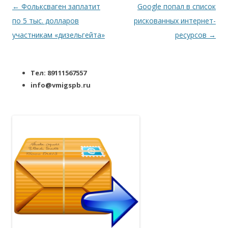
Навигация по записям
←
Фольксваген заплатит
Google попал в список
по 5 тыс. долларов
рискованных интернет-
участникам «дизельгейта»
ресурсов
→
Тел: 89111567557
info@vmigspb.ru