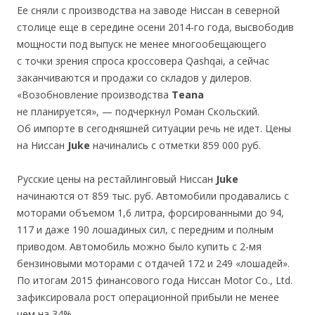
Ее сняли с производства на заводе Ниссан в северной
столице еще в середине осени 2014-го года, высвободив
мощности под выпуск не менее многообещающего
с точки зрения спроса кроссовера Qashqai, а сейчас
заканчиваются и продажи со складов у дилеров.
«Возобновление производства
Teana
не планируется», — подчеркнул Роман Скольский.
Об импорте в сегодняшней ситуации речь не идет. Цены
на Ниссан
Juke
начинались с отметки 859 000 руб.
Русские цены на рестайлинговый Ниссан
Juke
начинаются от 859 тыс. руб. Автомобили продавались с
моторами объемом 1,6 литра, форсированными до 94,
117 и даже 190 лошадиных сил, с передним и полным
приводом. Автомобиль можно было купить с 2-мя
бензиновыми моторами с отдачей 172 и 249 «лошадей».
По итогам 2015 финансового года Ниссан Motor Co., Ltd.
зафиксировала рост операционной прибыли не менее
чем на 34%.