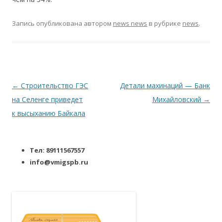
Запись опубликована
автором
news news
в рубрике
news
.
Навигация по записям
←
Строительство ГЭС
Детали махинаций — Банк
на Селенге приведет
Михайловский
→
к высыханию Байкала
Тел: 89111567557
info@vmigspb.ru