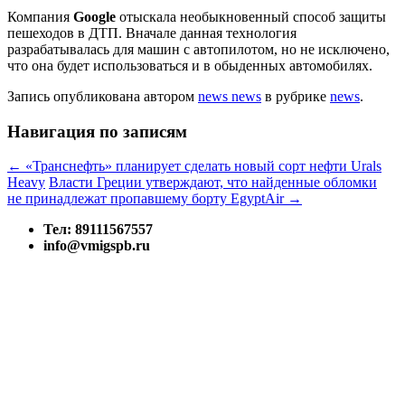
Компания
Google
отыскала необыкновенный способ защиты
пешеходов в ДТП. Вначале данная технология
разрабатывалась для машин с автопилотом, но не исключено,
что она будет использоваться и в обыденных автомобилях.
Запись опубликована
автором
news news
в рубрике
news
.
Навигация по записям
←
«Транснефть» планирует сделать новый сорт нефти Urals
Heavy
Власти Греции утверждают, что найденные обломки
не принадлежат пропавшему борту EgyptAir
→
Тел: 89111567557
info@vmigspb.ru