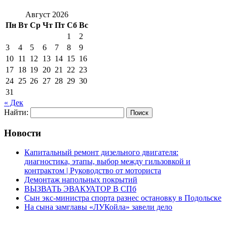
Август 2026
Пн
Вт
Ср
Чт
Пт
Сб
Вс
1
2
3
4
5
6
7
8
9
10
11
12
13
14
15
16
17
18
19
20
21
22
23
24
25
26
27
28
29
30
31
« Дек
Найти:
Новости
Капитальный ремонт дизельного двигателя:
диагностика, этапы, выбор между гильзовкой и
контрактом | Руководство от моториста
Демонтаж напольных покрытий
ВЫЗВАТЬ ЭВАКУАТОР В СПб
Сын экс-министра спорта разнес остановку в Подольске
На сына замглавы «ЛУКойла» завели дело