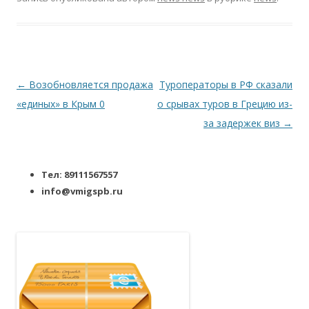
Навигация по записям
←
Возобновляется продажа
Туроператоры в РФ сказали
«единых» в Крым 0
о срывах туров в Грецию из-
за задержек виз
→
Тел: 89111567557
info@vmigspb.ru