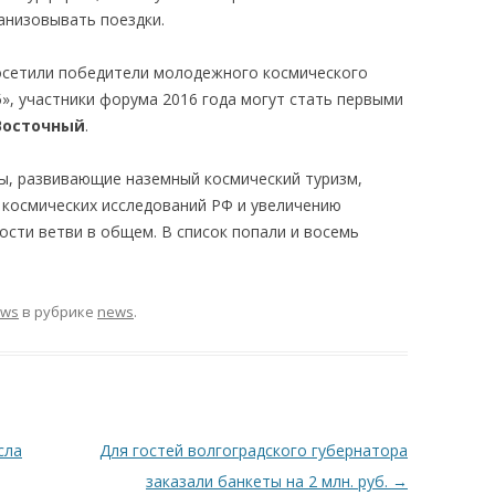
анизовывать поездки.
сетили победители молодежного космического
», участники форума 2016 года могут стать первыми
Восточный
.
ы, развивающие наземный космический туризм,
 космических исследований РФ и увеличению
ости ветви в общем. В список попали и восемь
ews
в рубрике
news
.
сла
Для гостей волгоградского губернатора
заказали банкеты на 2 млн. руб.
→