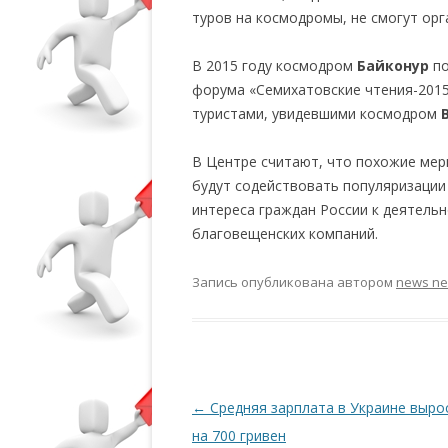
туров на космодромы, не смогут орг
В 2015 году космодром
Байконур
по
форума «Семихатовские чтения-2015
туристами, увидевшими космодром
В Центре считают, что похожие мер
будут содействовать популяризации
интереса граждан России к деятельн
благовещенских компаний.
Запись опубликована
автором
news n
Навигация по записям
←
Средняя зарплата в Украине выро
на 700 гривен