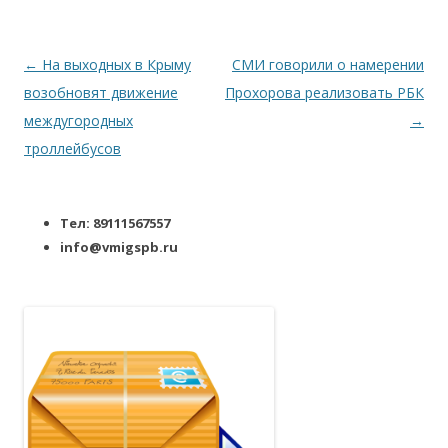
Навигация по записям
←
На выходных в Крыму
СМИ говорили о намерении
возобновят движение
Прохорова реализовать РБК
междугородных
→
троллейбусов
Тел: 89111567557
info@vmigspb.ru