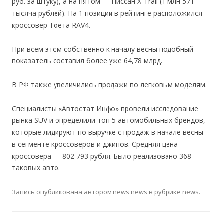
руб. за штуку), а на пятом — Ниссан X-Trail (1 млн 571
тысяча рублей). На 1 позиции в рейтинге расположился
кроссовер Тоёта RAV4.
При всем этом собственно к началу весны подобный
показатель составил более уже 64,78 млрд.
В РФ также увеличились продажи по легковым моделям.
Специалисты «Автостат Инфо» провели исследование
рынка SUV и определили топ-5 автомобильных брендов,
которые лидируют по выручке с продаж в начале весны
в сегменте кроссоверов и джипов. Средняя цена
кроссовера — 802 793 рубля. Было реализовано 368
таковых авто.
Запись опубликована
автором
news news
в рубрике
news
.