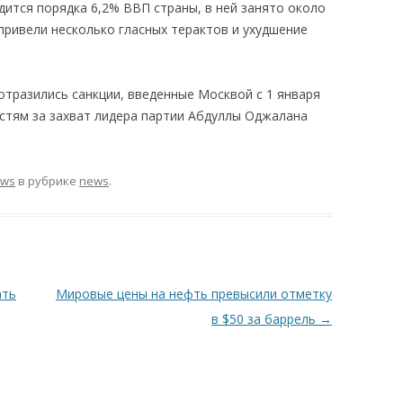
дится порядка 6,2% ВВП страны, в ней занято около
 привели несколько гласных терактов и ухудшение
отразились санкции, введенные Москвой с 1 января
астям за захват лидера партии Абдуллы Оджалана
ews
в рубрике
news
.
ать
Мировые цены на нефть превысили отметку
в $50 за баррель
→