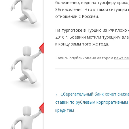
болезненно, ведь на турсферу прихо
8% населения. Что к такой ситуации
отношений с Россией.
На турпотоке в Турцию из РФ плохо 
2016 г. Боевики мстили турецким вл
к концу зимы того же года.
Запись опубликована
автором
news n
Навигация по записям
←
Сберегательный банк хочет сниж
ставки по рублевым корпоративным
кредитам