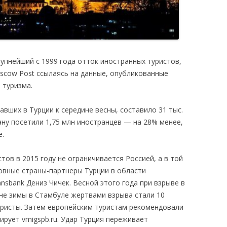
упнейший с 1999 года отток иностранных туристов,
cow Post ссылаясь на данные, опубликованные
 туризма.
авших в Турции к середине весны, составило 31 тыс.
рану посетили 1,75 млн иностранцев — на 28% менее,
е.
тов в 2015 году не ограничивается Россией, а в той
новные страны-партнеры Турции в области
nsbank Дениз Чичек. Весной этого года при взрыве в
ине зимы в Стамбуле жертвами взрыва стали 10
туристы. Затем европейским туристам рекомендовали
рует vmigspb.ru. Удар Турция переживает