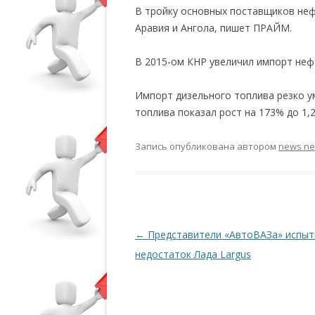
В тройку основных поставщиков неф
Аравия и Ангола, пишет ПРАЙМ.
В 2015-ом КНР увеличил импорт нефт
Импорт дизельного топлива резко ум
топлива показал рост на 173% до 1,2 
Запись опубликована
автором
news n
Навигация по записям
←
Представители «АвтоВАЗа» испы
недостаток Лада Largus