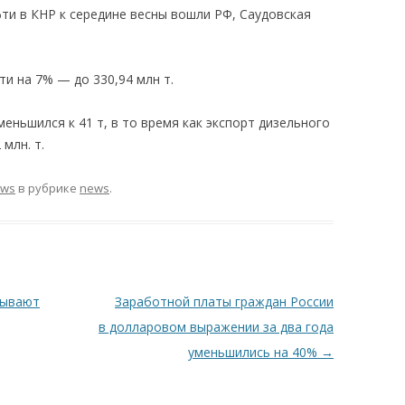
ти в КНР к середине весны вошли РФ, Саудовская
и на 7% — до 330,94 млн т.
еньшился к 41 т, в то время как экспорт дизельного
млн. т.
ews
в рубрике
news
.
тывают
Заработной платы граждан России
в долларовом выражении за два года
уменьшились на 40%
→