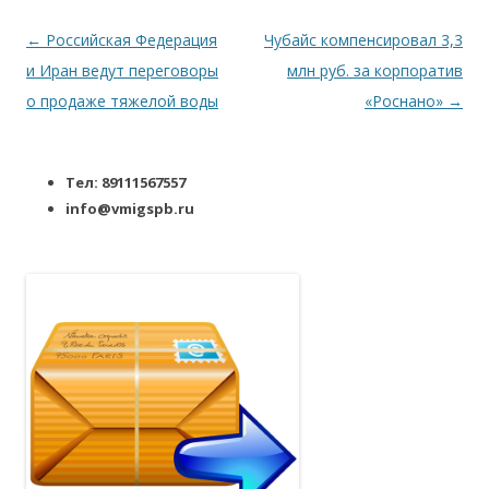
Навигация по записям
←
Российская Федерация
Чубайс компенсировал 3,3
и Иран ведут переговоры
млн руб. за корпоратив
о продаже тяжелой воды
«Роснано»
→
Тел: 89111567557
info@vmigspb.ru