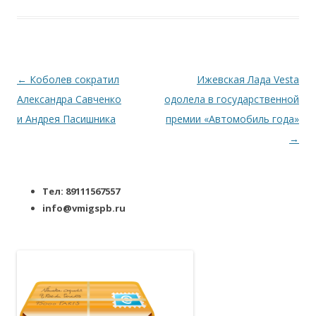
Навигация по записям
←
Коболев сократил
Ижевская Лада Vesta
Александра Савченко
одолела в государственной
и Андрея Пасишника
премии «Автомобиль года»
→
Тел: 89111567557
info@vmigspb.ru